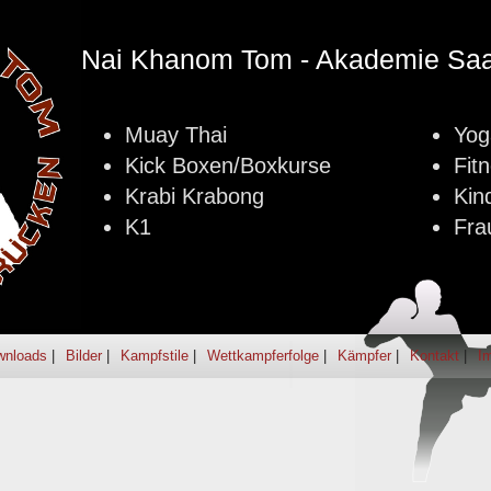
Nai Khanom Tom - Akademie Saa
Muay Thai
Yog
Kick Boxen/Boxkurse
Fit
Krabi Krabong
Kin
K1
Fra
wnloads
Bilder
Kampfstile
Wettkampferfolge
Kämpfer
Kontakt
I