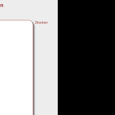
in
Drucken