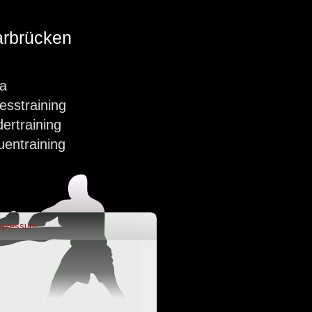
rbrücken
a
nesstraining
dertraining
uentraining
mpressum